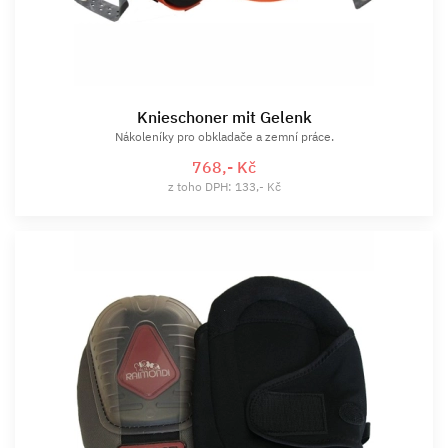
Knieschoner mit Gelenk
Nákoleníky pro obkladače a zemní práce.
768,- Kč
z toho DPH: 133,- Kč