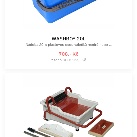
WASHBOY 20L
Nádoba 20l s plastovou osou válečků modré nebo ...
708,- Kč
z toho DPH: 123,- Kč