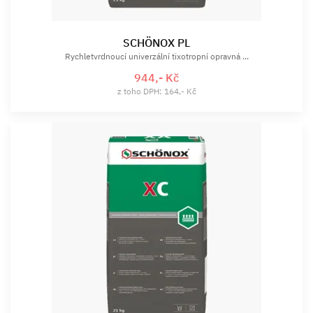
SCHÖNOX PL
Rychletvrdnoucí univerzální tixotropní opravná ...
944,- Kč
z toho DPH: 164,- Kč