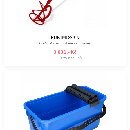
RUBIMIX-9 N
25940 Míchadlo stavebních směsí
3 831,- Kč
z toho DPH: 665,- Kč