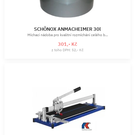
SCHÖNOX ANMACHEIMER 30l
Míchací nádoba pro kvalitní rozmíchání celého b...
301,- Kč
z toho DPH: 52,- Kč