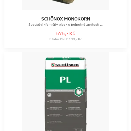
SCHÖNOX MONOKORN
Speciální křemičitý písek o jednotné zrnitosti ...
575,- Kč
z toho DPH: 100,- Kč