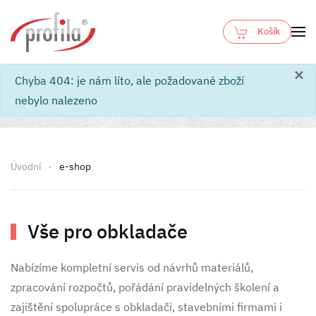
Košík
Skip to main content
×
info
Chyba 404: je nám líto, ale požadované zboží
nebylo nalezeno
Úvodní
e-shop
Vše pro obkladače
Nabízíme kompletní servis od návrhů materiálů,
zpracování rozpočtů, pořádání pravidelných školení a
zajištění spolupráce s obkladači, stavebními firmami i