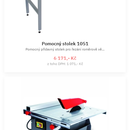
Pomocný stolek 1051
Pomocný přídavný stolek pro řezání roměrově vě...
6 171,- Kč
z toho DPH: 1 071,- Kč