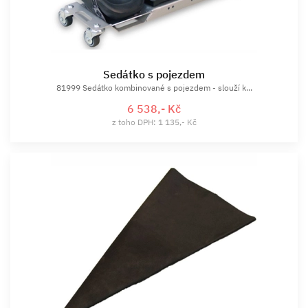
Sedátko s pojezdem
81999 Sedátko kombinované s pojezdem - slouží k...
6 538,- Kč
z toho DPH: 1 135,- Kč