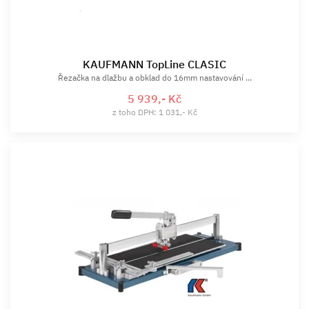
KAUFMANN TopLine CLASIC
Řezačka na dlažbu a obklad do 16mm nastavování ...
5 939,- Kč
z toho DPH: 1 031,- Kč