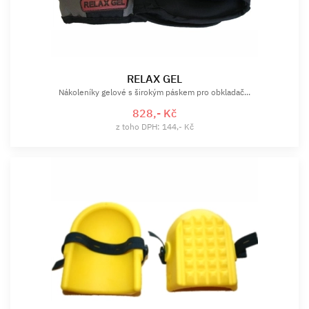
RELAX GEL
Nákoleníky gelové s širokým páskem pro obkladač...
828,- Kč
z toho DPH: 144,- Kč