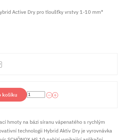
ybrid Active Dry pro tloušťky vrstvy 1-10 mm*
o košíku
ací hmoty na bázi síranu vápenatého s rychlým
ativní technologii Hybrid Aktiv Dry je vyrovnávka
avíc SCHÖNOX HS 10 nabízí vynikající aplikační