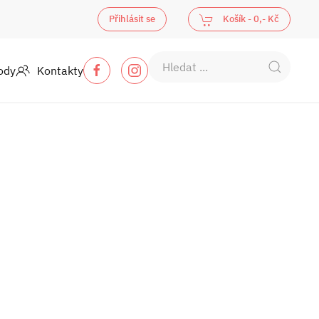
Přihlásit se
Košík -
0,- Kč
ody
Kontakty