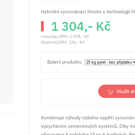
Hybridní vyrovnávací hmota s technologií H
1 304,- Kč
Cena bez DPH:
1 078,- Kč
Hodnota DPH:
226,- Kč
Balení produktu
Vložit d
Kombinuje výhody nízkého napětí vyrovnáv
vysycháním cementových systémů. Díky inov
připravena k pokládce již po 6 hodinách. N