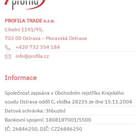
PROFILA TRADE s.r.o.
Cihelní 1191/95,
702 00 Ostrava – Moravská Ostrava
+420 732 354 184
info@profila.cz
Informace
Společnost zapsána v Obchodním rejstříku Krajského
soudu Ostrava oddíl C, vložka 28235 ze dne 15.11.2004
Datová schránka: 3hbuz6d
Bankovní spojení: 1808187001/5500
IČ: 26846250, DIČ: CZ26846250