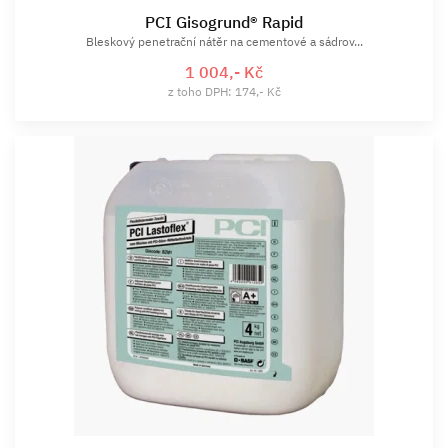
PCI Gisogrund® Rapid
Bleskový penetrační nátěr na cementové a sádrov...
1 004,- Kč
z toho DPH: 174,- Kč