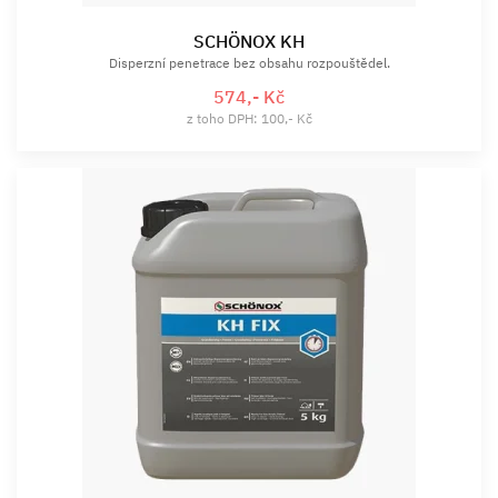
SCHÖNOX KH
Disperzní penetrace bez obsahu rozpouštědel.
574,- Kč
z toho DPH: 100,- Kč