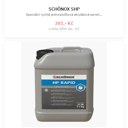
SCHÖNOX SHP
Speciální rychlá jednosložková akrylátová penet...
381,- Kč
z toho DPH: 66,- Kč