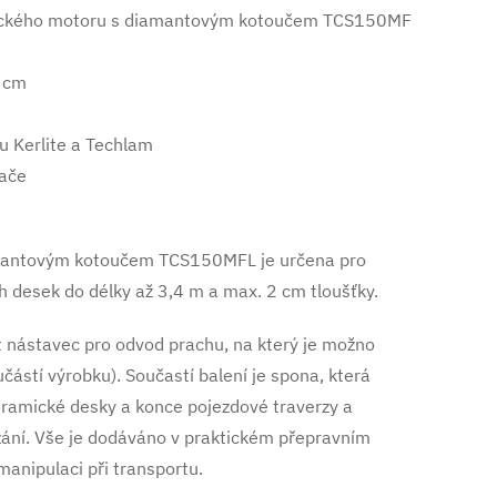
trického motoru s diamantovým kotoučem TCS150MF
0 cm
u Kerlite a Techlam
vače
iamantovým kotoučem TCS150MFL je určena pro
 desek do délky až 3,4 m a max. 2 cm tloušťky.
t nástavec pro odvod prachu, na který je možno
částí výrobku). Součastí balení je spona, která
keramické desky a konce pojezdové traverzy a
ní. Vše je dodáváno v praktickém přepravním
manipulaci při transportu.