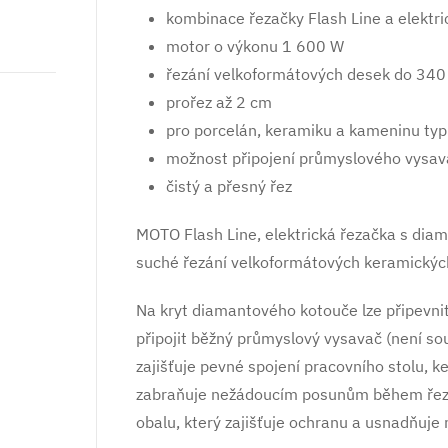
kombinace řezačky Flash Line a elek
motor o výkonu 1 600 W
řezání velkoformátových desek do 34
prořez až 2 cm
pro porcelán, keramiku a kameninu typ
možnost připojení průmyslového vysa
čistý a přesný řez
MOTO Flash Line, elektrická řezačka s d
suché řezání velkoformátových keramických
Na kryt diamantového kotouče lze připevni
připojit běžný průmyslový vysavač (není sou
zajišťuje pevné spojení pracovního stolu, 
zabraňuje nežádoucím posunům během řezá
obalu, který zajišťuje ochranu a usnadňuje 