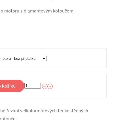
ého motoru s diamantovým kotoučem.
o košíku
ché řezaní velkoformátových tenkostěnných
kotouče.