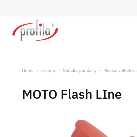
Skip to main content
Home
e-shop
Nářadí a pomůcky
Řezání velkofor
MOTO Flash LIne