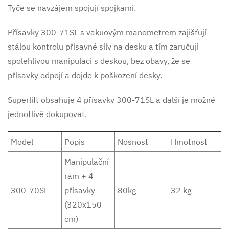
Tyče se navzájem spojují spojkami.
Přísavky 300-71SL s vakuovým manometrem zajišťují
stálou kontrolu přísavné síly na desku a tím zaručují
spolehlivou manipulaci s deskou, bez obavy, že se
přísavky odpojí a dojde k poškození desky.
Superlift obsahuje 4 přísavky 300-71SL a další je možné
jednotlivě dokupovat.
Model
Popis
Nosnost
Hmotnost
Manipulační
rám + 4
300-70SL
přísavky
80kg
32 kg
(320x150
cm)