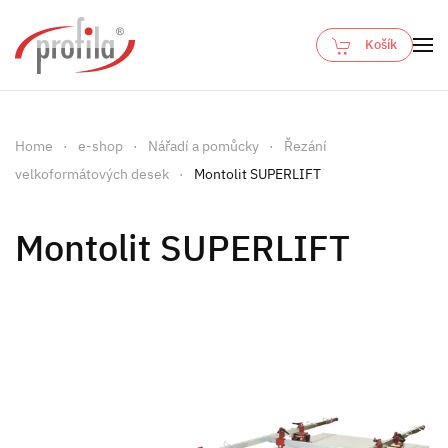
Košík
Skip to main content
Home
e-shop
Nářadí a pomůcky
Řezání
velkoformátových desek
Montolit SUPERLIFT
Montolit SUPERLIFT