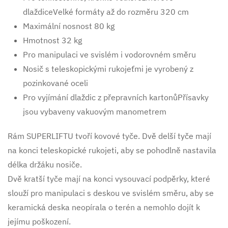
dlaždiceVelké formáty až do rozměru 320 cm
Maximální nosnost 80 kg
Hmotnost 32 kg
Pro manipulaci ve svislém i vodorovném směru
Nosič s teleskopickými rukojeťmi je vyrobený z
pozinkované oceli
Pro vyjímání dlaždic z přepravních kartonůPřísavky
jsou vybaveny vakuovým manometrem
Rám SUPERLIFTU tvoří kovové tyče. Dvě delší tyče mají
na konci teleskopické rukojeti, aby se pohodlně nastavila
délka držáku nosiče.
Dvě kratší tyče mají na konci vysouvací podpěrky, které
slouží pro manipulaci s deskou ve svislém směru, aby se
keramická deska neopírala o terén a nemohlo dojít k
jejímu poškození.