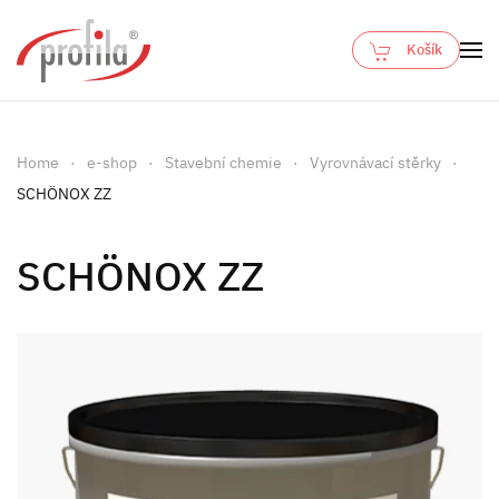
Košík
Skip to main content
Home
e-shop
Stavební chemie
Vyrovnávací stěrky
SCHÖNOX ZZ
SCHÖNOX ZZ