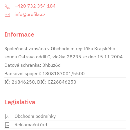
+420 732 354 184
info@profila.cz
Informace
Společnost zapsána v Obchodním rejstříku Krajského
soudu Ostrava oddíl C, vložka 28235 ze dne 15.11.2004
Datová schránka: 3hbuz6d
Bankovní spojení: 1808187001/5500
IČ: 26846250, DIČ: CZ26846250
Legislativa
Obchodní podmínky
Reklamační řád