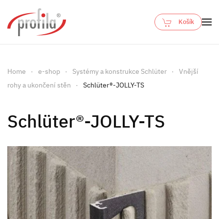
Košík
Skip to main content
Home
e-shop
Systémy a konstrukce Schlüter
Vnější
rohy a ukončení stěn
Schlüter®-JOLLY-TS
Schlüter®-JOLLY-TS