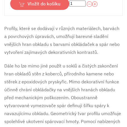
Vložit do košíku
Profily, které se dodávají v různých materiálech, barvách
a povrchových úpravách, umožňují barevné sladění
vnějších hran obkladu s barvami obkládaček a spár nebo
vytvoření zajímavých dekorativních kontrastů.
Dále ho lze mimo jiné použít u soklů a čistých zakončení
hran obkladů stěn z koberců, přírodního kamene nebo
stěrek z epoxidových pryskyřic. Mimo dekorativní funkce
účinně chrání obkládačky na vnějších hranách obkladu
před mechanickým poškozením. Oboustranně
vytvarované vymezovače spár definují šířku spáry k
navazujícímu obkladu. Geometrický tvar profilu umožňuje
spolehlivé ukotvení spárovací hmoty. Pomocí nabízených