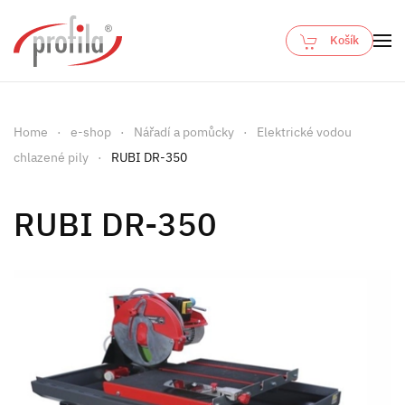
Košík
Skip to main content
Home
e-shop
Nářadí a pomůcky
Elektrické vodou
chlazené pily
RUBI DR-350
RUBI DR-350