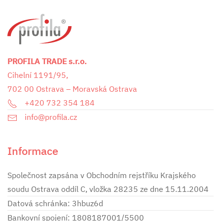
PROFILA TRADE s.r.o.
Cihelní 1191/95,
702 00 Ostrava – Moravská Ostrava
+420 732 354 184
info@profila.cz
Informace
Společnost zapsána v Obchodním rejstříku Krajského
soudu Ostrava oddíl C, vložka 28235 ze dne 15.11.2004
Datová schránka: 3hbuz6d
Bankovní spojení: 1808187001/5500