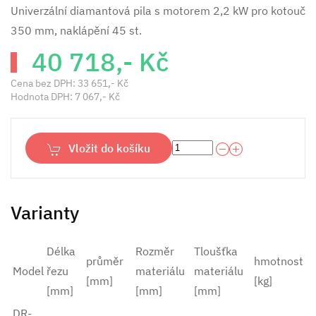
Univerzální diamantová pila s motorem 2,2 kW pro kotouč
350 mm, naklápění 45 st.
40 718,- Kč
Cena bez DPH:
33 651,- Kč
Hodnota DPH:
7 067,- Kč
Vložit do košíku
Varianty
Délka
Rozměr
Tloušťka
průměr
hmotnost
Model
řezu
materiálu
materiálu
[mm]
[kg]
[mm]
[mm]
[mm]
DR-