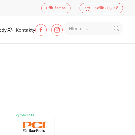
Přihlásit se
Košík -
0,- Kč
ody
Kontakty
Výrobce: PCI