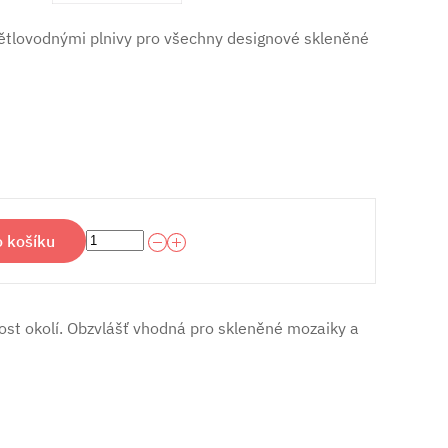
ětlovodnými plnivy pro všechny designové skleněné
o košíku
ost okolí. Obzvlášť vhodná pro skleněné mozaiky a