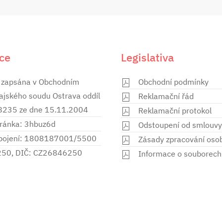
ce
Legislativa
 zapsána v Obchodním
Obchodní podmínky
rajského soudu Ostrava oddíl
Reklamační řád
28235 ze dne 15.11.2004
Reklamační protokol
ránka: 3hbuz6d
Odstoupení od smlouvy
spojení: 1808187001/5500
Zásady zpracování oso
250, DIČ: CZ26846250
Informace o souborech