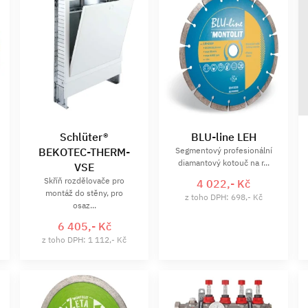
Schlüter®
BLU-line LEH
BEKOTEC-THERM-
Segmentový profesionální
diamantový kotouč na r...
VSE
Skříň rozdělovače pro
4 022,- Kč
montáž do stěny, pro
z toho DPH: 698,- Kč
osaz...
6 405,- Kč
z toho DPH: 1 112,- Kč