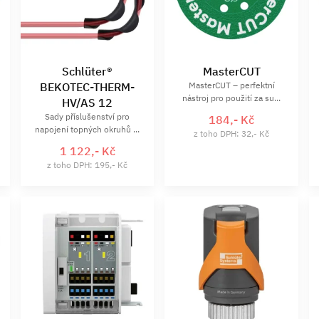
Schlüter®
MasterCUT
BEKOTEC-THERM-
MasterCUT – perfektní
nástroj pro použití za su...
HV/AS 12
Sady příslušenství pro
184,- Kč
napojení topných okruhů ...
z toho DPH: 32,- Kč
1 122,- Kč
z toho DPH: 195,- Kč