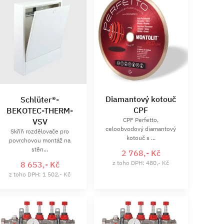
Diamantový kotouč
Schlüter®-
CPF
BEKOTEC-THERM-
CPF Perfetto,
VSV
celoobvodový diamantový
Skříň rozdělovače pro
kotouč s ...
povrchovou montáž na
stěn...
2 768,- Kč
z toho DPH: 480,- Kč
8 653,- Kč
z toho DPH: 1 502,- Kč