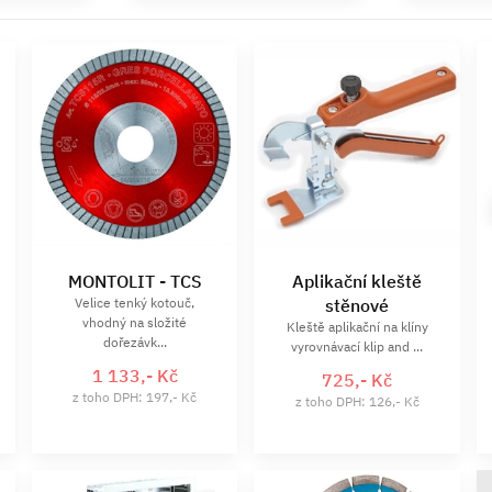
MONTOLIT - TCS
Aplikační kleště
Velice tenký kotouč,
stěnové
vhodný na složité
Kleště aplikační na klíny
dořezávk...
vyrovnávací klip and ...
1 133,- Kč
725,- Kč
z toho DPH: 197,- Kč
z toho DPH: 126,- Kč