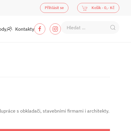
Přihlásit se
Košík -
0,- Kč
ody
Kontakty
upráce s obkladači, stavebními firmami i architekty.