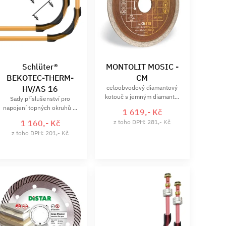
Schlüter®
MONTOLIT MOSIC -
BEKOTEC-THERM-
CM
HV/AS 16
celoobvodový diamantový
kotouč s jemným diamant...
Sady příslušenství pro
napojení topných okruhů ...
1 619,- Kč
1 160,- Kč
z toho DPH: 281,- Kč
z toho DPH: 201,- Kč