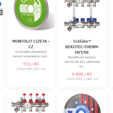
MONTOLIT CIZETA -
Schlüter®
CZ
BEKOTEC-THERM-
Univerzální diamantový
HVT/DE
kotouč na keramiku, tvrd...
Rozdělovač topných
okruhů DN 25 z ušlechtilé
733,- Kč
oc...
z toho DPH: 127,- Kč
6 800,- Kč
z toho DPH: 1 180,- Kč