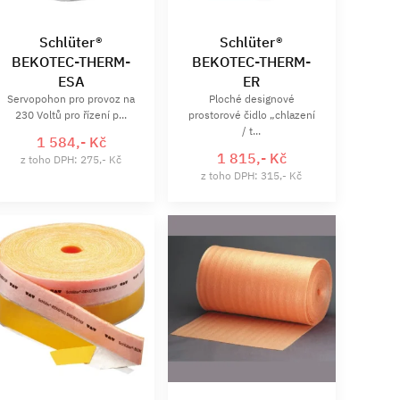
Schlüter®
Schlüter®
BEKOTEC-THERM-
BEKOTEC-THERM-
ESA
ER
Servopohon pro provoz na
Ploché designové
230 Voltů pro řízení p...
prostorové čidlo „chlazení
/ t...
1 584,- Kč
1 815,- Kč
z toho DPH: 275,- Kč
z toho DPH: 315,- Kč