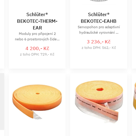
Schlüter®
Schlüter®
BEKOTEC-THERM-
BEKOTEC-EAHB
EAR
Servopohon pro adaptivní
hydraulické vyrovnání ...
Moduly pro připojení 2
nebo 6 prostorových čide...
3 236,- Kč
4 200,- Kč
z toho DPH: 562,- Kč
z toho DPH: 729,- Kč