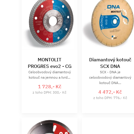
MONTOLIT
Diamantový kotouč
PROGRES evo2 - CG
SCX DNA
Celoobvodový diamantový
SCX - DNA je
kotouč na jemnou a tvrd...
celoobvodový diamantový
kotouč DNA...
1 728,- Kč
4 472,- Kč
z toho DPH: 300,- Kč
z toho DPH: 776,- Kč