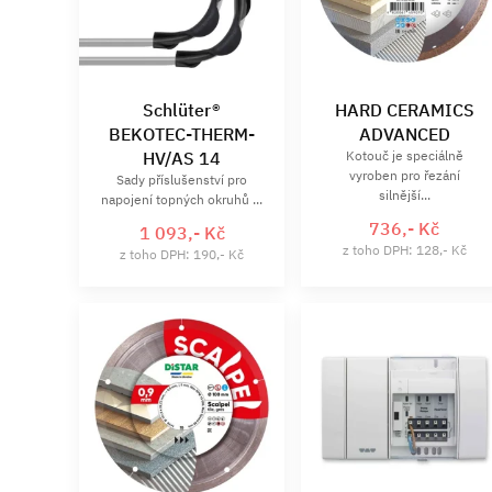
Schlüter®
HARD CERAMICS
BEKOTEC-THERM-
ADVANCED
HV/AS 14
Kotouč je speciálně
vyroben pro řezání
Sady příslušenství pro
silnější...
napojení topných okruhů ...
736,- Kč
1 093,- Kč
z toho DPH: 128,- Kč
z toho DPH: 190,- Kč