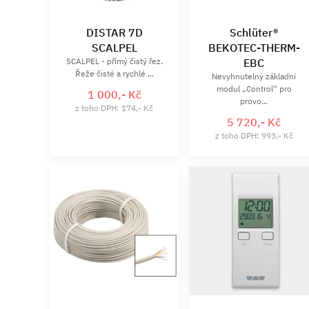
DISTAR 7D
Schlüter®
SCALPEL
BEKOTEC-THERM-
SCALPEL - přímý čistý řez.
EBC
Řeže čisté a rychlé ...
Nevyhnutelný základní
modul „Control“ pro
1 000,- Kč
provo...
z toho DPH: 174,- Kč
5 720,- Kč
z toho DPH: 993,- Kč