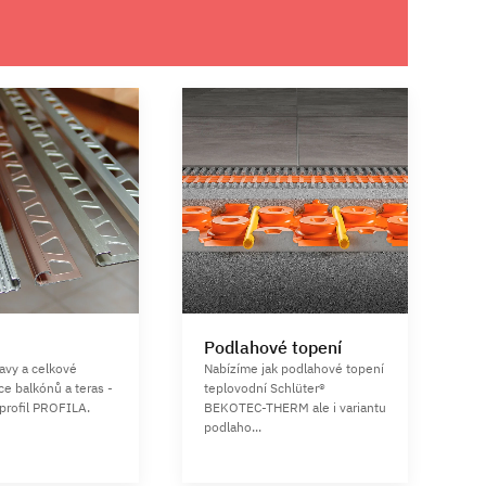
Podlahové topení
ravy a celkové
Nabízíme jak podlahové topení
ce balkónů a teras -
teplovodní Schlüter®
profil PROFILA.
BEKOTEC-THERM ale i variantu
podlaho...