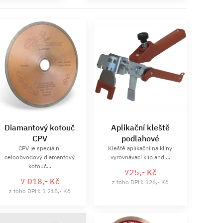
Diamantový kotouč
Aplikační kleště
CPV
podlahové
CPV je speciální
Kleště aplikační na klíny
celoobvodový diamantový
vyrovnávací klip and ...
kotouč...
725,- Kč
7 018,- Kč
z toho DPH: 126,- Kč
z toho DPH: 1 218,- Kč