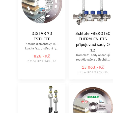
DISTAR 7D
Schlüter-BEKOTEC
ESTHETE
THERM-EN-FTS
Kotouč diamantový TOP
připojovací sady ∅
kvalita řezu / střední ry...
12
Kompletní sady obsahují
826,- Kč
rozdělovače z ušlechtil...
z toho DPH: 143,- Kč
13 063,- Kč
z toho DPH: 2 267,- Kč