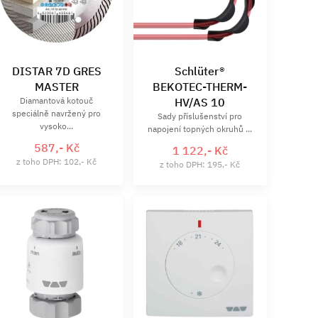
DISTAR 7D GRES
Schlüter®
MASTER
BEKOTEC-THERM-
Diamantová kotouč
HV/AS 10
speciálně navržený pro
Sady příslušenství pro
vysoko...
napojení topných okruhů ...
587,- Kč
1 122,- Kč
z toho DPH: 102,- Kč
z toho DPH: 195,- Kč