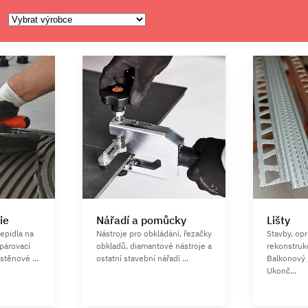
ie
Nářadí a pomůcky
Lišty
lepidla na
Nástroje pro obkládání, řezačky
Stavby, op
spárovací
obkladů, diamantové nástroje a
rekonstruk
stěnové ...
ostatní stavební nářadí ...
Balkonový 
Ukonč...