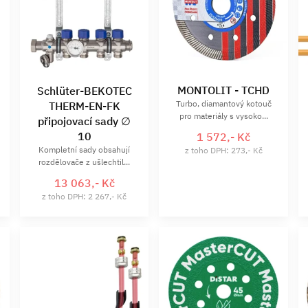
MONTOLIT - TCHD
Schlüter-BEKOTEC
Turbo, diamantový kotouč
THERM-EN-FK
pro materiály s vysoko...
připojovací sady ∅
10
1 572,- Kč
Kompletní sady obsahují
z toho DPH: 273,- Kč
rozdělovače z ušlechtil...
13 063,- Kč
z toho DPH: 2 267,- Kč