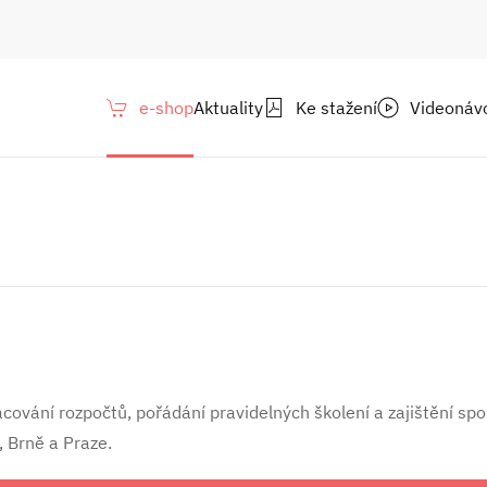
e-shop
Aktuality
Ke stažení
Videonáv
ování rozpočtů, pořádání pravidelných školení a zajištění spol
 Brně a Praze.