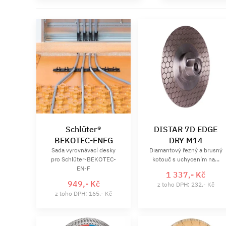
Schlüter®
DISTAR 7D EDGE
BEKOTEC-ENFG
DRY M14
Sada vyrovnávací desky
Diamantový řezný a brusný
pro Schlüter-BEKOTEC-
kotouč s uchycením na...
EN-F
1 337,- Kč
949,- Kč
z toho DPH: 232,- Kč
z toho DPH: 165,- Kč