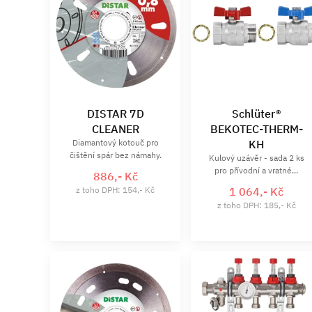
DISTAR 7D
Schlüter®
CLEANER
BEKOTEC-THERM-
Diamantový kotouč pro
KH
čištění spár bez námahy.
Kulový uzávěr - sada 2 ks
pro přívodní a vratné...
886,- Kč
z toho DPH: 154,- Kč
1 064,- Kč
z toho DPH: 185,- Kč