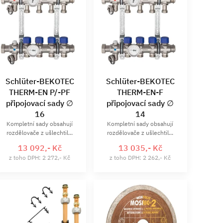
Schlüter-BEKOTEC
Schlüter-BEKOTEC
THERM-EN P/-PF
THERM-EN-F
připojovací sady ∅
připojovací sady ∅
16
14
Kompletní sady obsahují
Kompletní sady obsahují
rozdělovače z ušlechtil...
rozdělovače z ušlechtil...
13 092,- Kč
13 035,- Kč
z toho DPH: 2 272,- Kč
z toho DPH: 2 262,- Kč