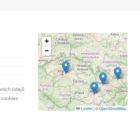
+
−
bních údajů
 cookies
Leaflet
|
©
OpenStreetMap