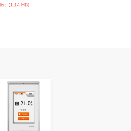
list
(
1.14 MB
)