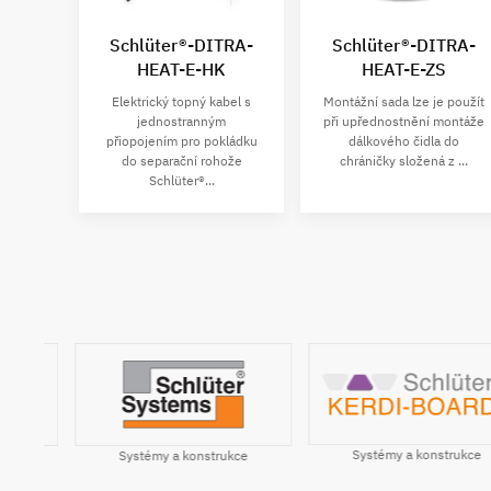
Schlüter®-DITRA-
Schlüter®-DITRA-
HEAT-E-HK
HEAT-E-ZS
Elektrický topný kabel s
Montážní sada lze je použít
jednostranným
při upřednostnění montáže
přiopojením pro pokládku
dálkového čidla do
do separační rohože
chráničky složená z ...
Schlüter®...
Systémy a konstrukce
ile
Systémy a konstrukce