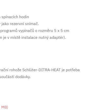
h spínacích hodin
 jako rezervní snímač.
 programů vypínačů o rozměru 5 x 5 cm
 je v místě instalace nutný adaptér).
arační rohože Schlüter-DITRA-HEAT je potřeba
 součástí dodávky.
6 MB
)