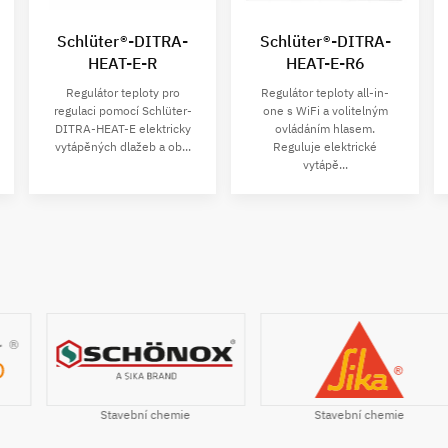
Schlüter®-DITRA-
Schlüter®-DITRA-
HEAT-E-R
HEAT-E-R6
Regulátor teploty pro
Regulátor teploty all-in-
regulaci pomocí Schlüter-
one s WiFi a volitelným
DITRA-HEAT-E elektricky
ovládáním hlasem.
vytápěných dlažeb a ob...
Reguluje elektrické
vytápě...
Stavební chemie
Stavební chemie