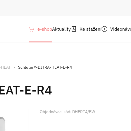
e-shop
Aktuality
Ke stažení
Videonáv
A-HEAT
Schlüter®-DITRA-HEAT-E-R4
HEAT-E-R4
Objednávací kód: DHERT4/BW