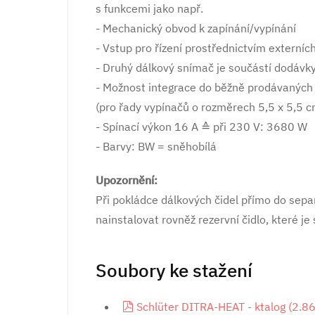
s funkcemi jako např.
- Mechanický obvod k zapínání/vypínání
- Vstup pro řízení prostřednictvím externíc
- Druhý dálkový snímač je součástí dodávky
- Možnost integrace do běžně prodávaných
(pro řady vypínačů o rozměrech 5,5 x 5,5 cm
- Spínací výkon 16 A ≙ při 230 V: 3680 W
- Barvy: BW = sněhobílá
Upozornění:
Při pokládce dálkových čidel přímo do sep
nainstalovat rovněž rezervní čidlo, které je
Soubory ke stažení
pdf
Schlüter DITRA-HEAT - ktalog
(
2.8