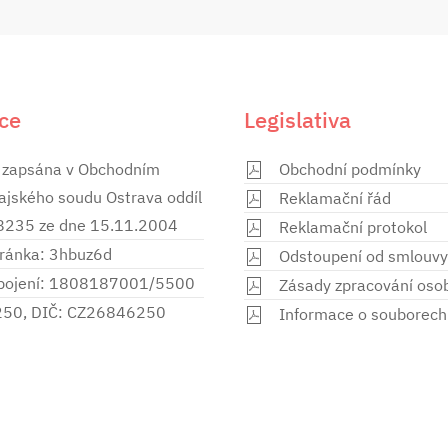
ce
Legislativa
 zapsána v Obchodním
Obchodní podmínky
rajského soudu Ostrava oddíl
Reklamační řád
28235 ze dne 15.11.2004
Reklamační protokol
ránka: 3hbuz6d
Odstoupení od smlouvy
spojení: 1808187001/5500
Zásady zpracování oso
250, DIČ: CZ26846250
Informace o souborech