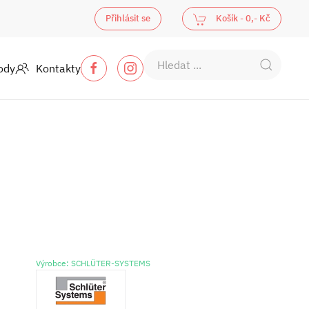
Přihlásit se
Košík -
0,- Kč
ody
Kontakty
Výrobce: SCHLÜTER-SYSTEMS