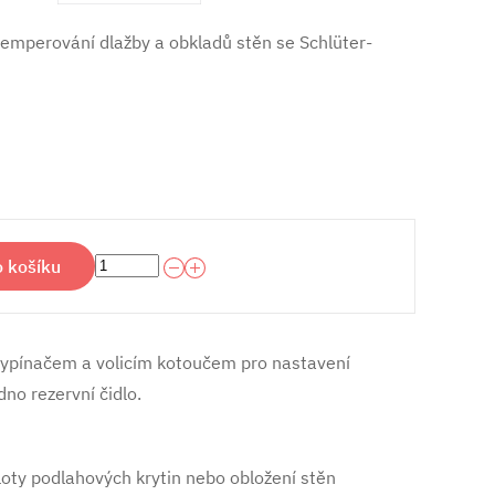
 temperování dlažby a obkladů stěn se Schlüter-
o košíku
 vypínačem a volicím kotoučem pro nastavení
no rezervní čidlo.
loty podlahových krytin nebo obložení stěn