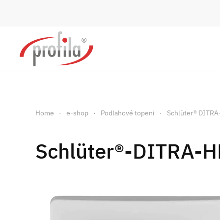
Skip to main content
Home
e-shop
Podlahové topení
Schlüter® DITR
Schlüter®-DITRA-