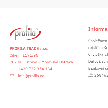
Informa
Společnost
rejstříku K
PROFILA TRADE s.r.o.
C, vložka 
Cihelní 1191/95,
Datová sch
702 00 Ostrava – Moravská Ostrava
Bankovní 
+420 732 354 184
IČ: 26846
info@profila.cz