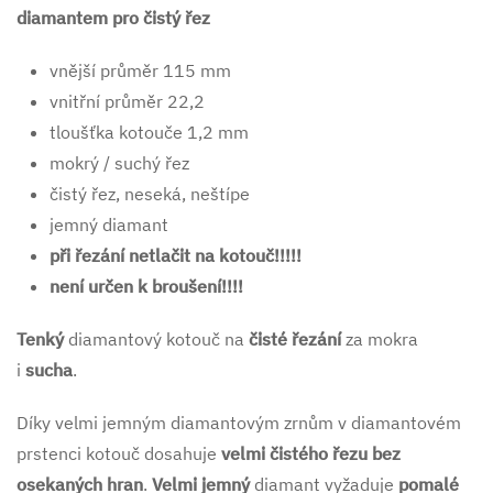
diamantem pro čistý řez
vnější průměr 115 mm
vnitřní průměr 22,2
tloušťka kotouče 1,2 mm
mokrý / suchý řez
čistý řez, neseká, neštípe
jemný diamant
při řezání netlačit na kotouč!!!!!
není určen k broušení!!!!
Tenký
diamantový kotouč na
čisté
řezání
za mokra
i
sucha
.
Díky velmi jemným diamantovým zrnům v diamantovém
prstenci kotouč dosahuje
velmi čistého řezu bez
osekaných hran
.
Velmi jemný
diamant vyžaduje
pomalé