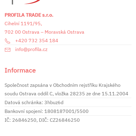
PROFILA TRADE s.r.o.
Cihelní 1191/95,
702 00 Ostrava – Moravská Ostrava
+420 732 354 184
info@profila.cz
Informace
Společnost zapsána v Obchodním rejstříku Krajského
soudu Ostrava oddíl C, vložka 28235 ze dne 15.11.2004
Datová schránka: 3hbuz6d
Bankovní spojení: 1808187001/5500
IČ: 26846250, DIČ: CZ26846250