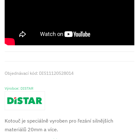
Objednávací kód: DIS11120528014
Výrobce: DISTAR
Kotouč je speciálně vyroben pro řezání silnějších
materiálů 20mm a více.