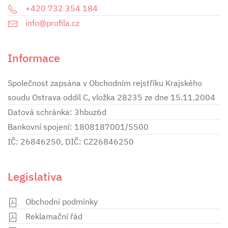
+420 732 354 184
info@profila.cz
Informace
Společnost zapsána v Obchodním rejstříku Krajského
soudu Ostrava oddíl C, vložka 28235 ze dne 15.11.2004
Datová schránka: 3hbuz6d
Bankovní spojení: 1808187001/5500
IČ: 26846250, DIČ: CZ26846250
Legislativa
Obchodní podmínky
Reklamační řád