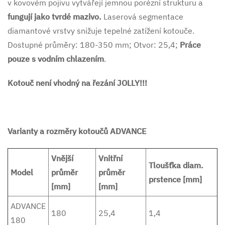
v kovovém pojivu vytvářejí jemnou porézní strukturu a
fungují jako tvrdé mazivo.
Laserová segmentace
diamantové vrstvy snižuje tepelné zatížení kotouče.
Dostupné průměry: 180-350 mm; Otvor: 25,4;
Práce
pouze s vodním chlazením
.
Kotouč není vhodný na řezání JOLLY!!!
Varianty a rozměry kotoučů ADVANCE
Vnější
Vnitřní
Tloušťka diam.
Model
průměr
průměr
prstence [mm]
[mm]
[mm]
ADVANCE
180
25,4
1,4
180