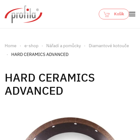
Košík
Skip to main content
Home
e-shop
Nářadí a pomůcky
Diamantové kotouče
HARD CERAMICS ADVANCED
HARD CERAMICS
ADVANCED