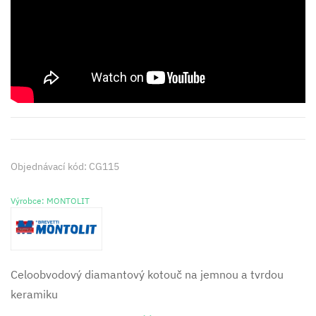
Objednávací kód: CG115
Výrobce: MONTOLIT
Celoobvodový diamantový kotouč na jemnou a tvrdou
keramiku