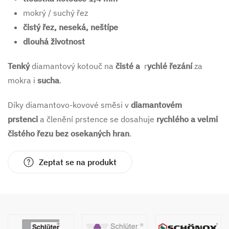
mokrý / suchý řez
čistý řez, neseká, neštípe
dlouhá životnost
Tenký
diamantový kotouč na
čisté a
r
ychlé řezání
za
mokra i
sucha
.
Díky diamantovo-kovové směsi v
diamantovém
prstenci
a členění prstence se dosahuje
rychlého a velmi
čistého řezu bez osekaných hran
.
Zeptat se na produkt