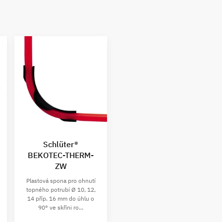
Schlüter®
BEKOTEC-THERM-
ZW
Plastová spona pro ohnutí
topného potrubí Ø 10, 12,
14 příp. 16 mm do úhlu o
90° ve skříni ro...