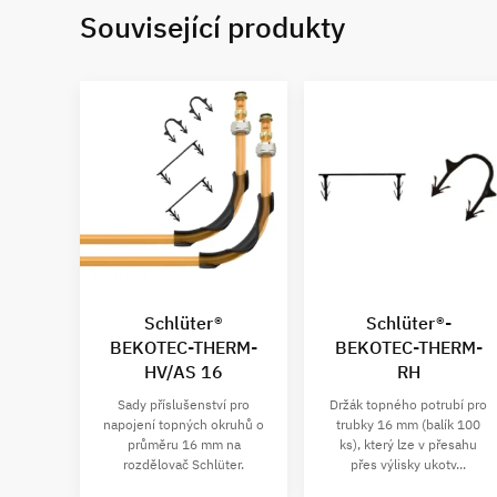
Související produkty
Schlüter®
Schlüter®-
BEKOTEC-THERM-
BEKOTEC-THERM-
HV/AS 16
RH
Sady příslušenství pro
Držák topného potrubí pro
napojení topných okruhů o
trubky 16 mm (balík 100
průměru 16 mm na
ks), který lze v přesahu
rozdělovač Schlüter.
přes výlisky ukotv...