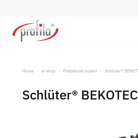
Skip to main content
Home
e-shop
Podlahové topení
Schlüter® BEK
Schlüter® BEKOTE