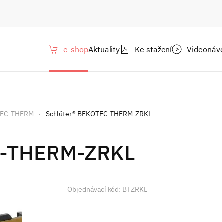
e-shop
Aktuality
Ke stažení
Videonáv
OTEC-THERM
Schlüter® BEKOTEC-THERM-ZRKL
C-THERM-ZRKL
Objednávací kód: BTZRKL