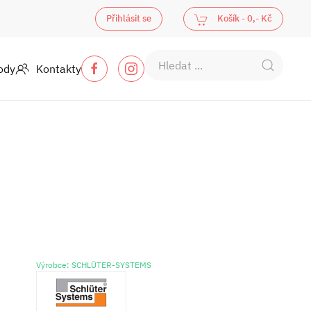
Přihlásit se
Košík -
0,- Kč
ody
Kontakty
Výrobce: SCHLÜTER-SYSTEMS