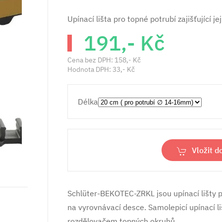
Upínací lišta pro topné potrubí zajišťující j
191,- Kč
Cena bez DPH:
158,- Kč
Hodnota DPH:
33,- Kč
Délka
Vložit d
Schlüter-BEKOTEC-ZRKL jsou upínací lišty pro
na vyrovnávací desce. Samolepicí upínací l
rozdělovačem topných okruhů.