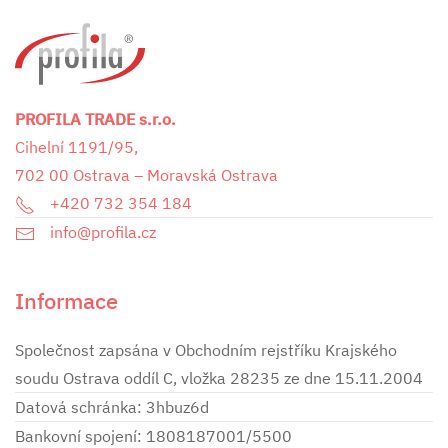
PROFILA TRADE s.r.o.
Cihelní 1191/95,
702 00 Ostrava – Moravská Ostrava
+420 732 354 184
info@profila.cz
Informace
Společnost zapsána v Obchodním rejstříku Krajského
soudu Ostrava oddíl C, vložka 28235 ze dne 15.11.2004
Datová schránka: 3hbuz6d
Bankovní spojení: 1808187001/5500