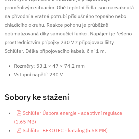
proměnlivým situacím. Obě teplotní čidla jsou nacvaknutá
na přívodní a vratné potrubí příslušného topného nebo
chladicího okruhu. Reakce pohonu je průběžně
optimalizovaná díky samoučící funkci. Napájení je řešeno
prostřednictvím přípojky 230 V z připojovací lišty
Schlüter. Délka připojovacího kabelu činí 1 m.
Rozměry: 53,1 × 47 × 74,2 mm
Vstupní napětí: 230 V
Sobory ke stažení
pdf
Schlüter Úspora energie - adaptivní regulace
(
1.65 MB
)
pdf
Schlüter BEKOTEC - katalog
(
5.58 MB
)