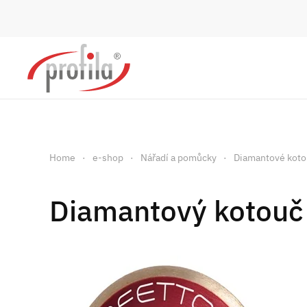
Skip to main content
Home
e-shop
Nářadí a pomůcky
Diamantové kot
Diamantový kotouč