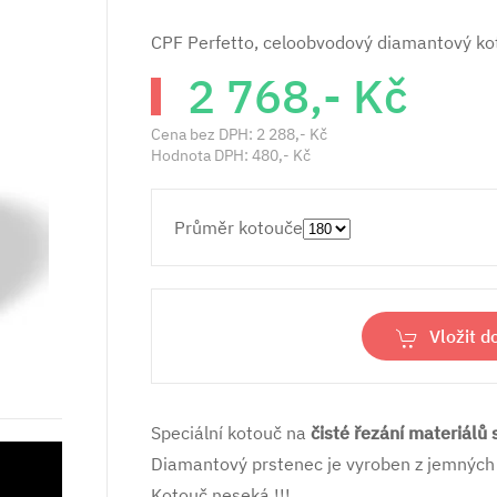
CPF Perfetto, celoobvodový diamantový k
2 768,- Kč
Cena bez DPH:
2 288,- Kč
Hodnota DPH:
480,- Kč
Průměr kotouče
Vložit d
Speciální kotouč na
čisté řezání materiálů
Diamantový prstenec je vyroben z jemných di
Kotouč neseká !!!