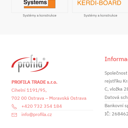
Systémy a konstrukce
ile
Systémy a konstrukce
Informa
Společnost
rejstříku K
PROFILA TRADE s.r.o.
C, vložka 
Cihelní 1191/95,
Datová sch
702 00 Ostrava – Moravská Ostrava
Bankovní 
+420 732 354 184
IČ: 26846
info@profila.cz