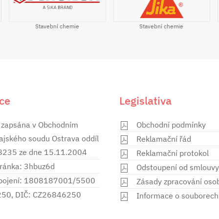
Stavební chemie
Stavební chemie
ce
Legislativa
 zapsána v Obchodním
Obchodní podmínky
rajského soudu Ostrava oddíl
Reklamační řád
28235 ze dne 15.11.2004
Reklamační protokol
ránka: 3hbuz6d
Odstoupení od smlouvy
spojení: 1808187001/5500
Zásady zpracování oso
250, DIČ: CZ26846250
Informace o souborech