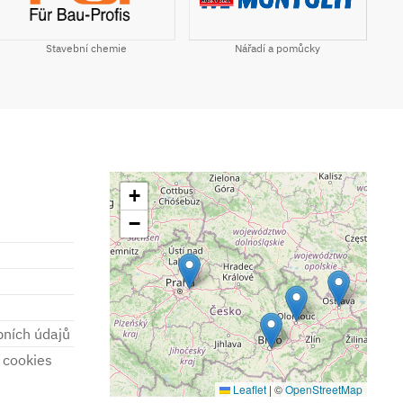
Stavební chemie
Nářadí a pomůcky
+
−
bních údajů
 cookies
Leaflet
|
©
OpenStreetMap