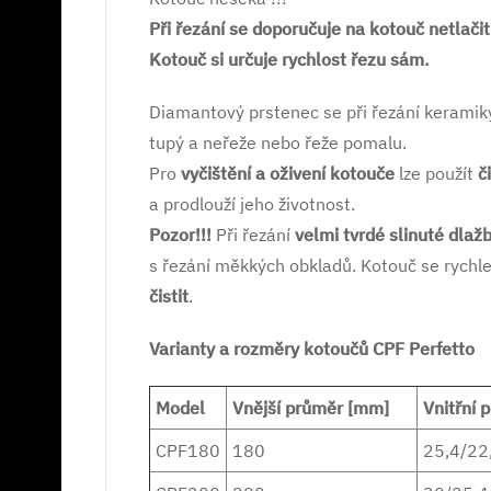
Při řezání se doporučuje na kotouč netlačit!
Kotouč si určuje rychlost řezu sám.
Diamantový prstenec se při řezání keramik
tupý a neřeže nebo řeže pomalu.
Pro
vyčištění a oživení kotouče
lze použít
č
a prodlouží jeho životnost.
Pozor!!!
Při řezání
velmi tvrdé slinuté dlaž
s řezání měkkých obkladů. Kotouč se rychle
čistit
.
Varianty a rozměry kotoučů CPF Perfetto
Model
Vnější průměr [mm]
Vnitřní
CPF180
180
25,4/22