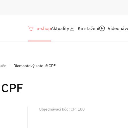
e-shop
Aktuality
Ke stažení
Videonáv
ouče
Diamantový kotouč CPF
 CPF
Objednávací kód: CPF180