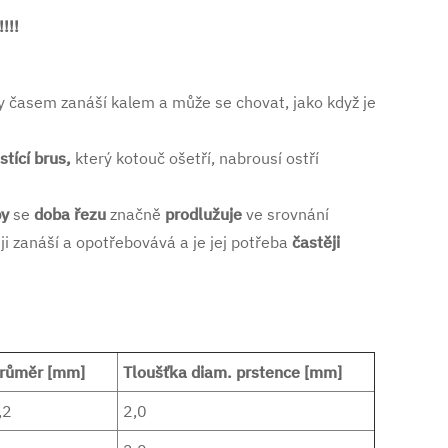
!!!
y časem zanáší kalem a může se chovat, jako když je
istící brus,
který kotouč ošetří, nabrousí ostří
by
se
doba řezu
značně
prodlužuje
ve srovnání
ji zanáší a opotřebovává a je jej potřeba
častěji
 průměr [mm]
Tloušťka diam. prstence [mm]
,2
2,0