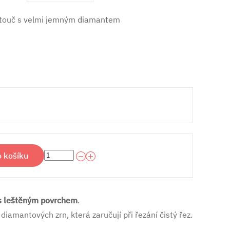
otouč s velmi jemným diamantem
o košíku
 s leštěným povrchem
.
amantových zrn, která zaručují při řezání čistý řez.