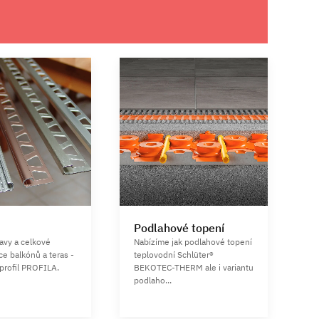
Podlahové topení
ravy a celkové
Nabízíme jak podlahové topení
ce balkónů a teras -
teplovodní Schlüter®
profil PROFILA.
BEKOTEC-THERM ale i variantu
podlaho...