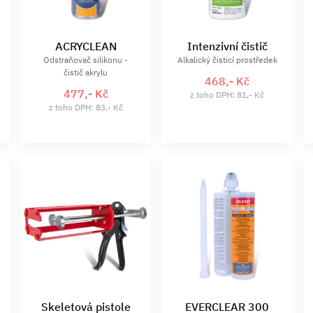
ACRYCLEAN
Intenzivní čistič
Odstraňovač silikonu -
Alkalický čisticí prostředek
čistič akrylu
468,- Kč
477,- Kč
z toho DPH: 81,- Kč
z toho DPH: 83,- Kč
Skeletová pistole
EVERCLEAR 300