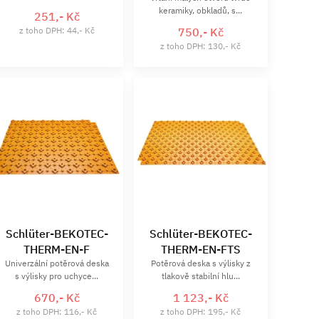
keramiky, obkladů, s...
251,- Kč
z toho DPH: 44,- Kč
750,- Kč
z toho DPH: 130,- Kč
Schlüter-BEKOTEC-
Schlüter-BEKOTEC-
THERM-EN-F
THERM-EN-FTS
Univerzální potěrová deska
Potěrová deska s výlisky z
s výlisky pro uchyce...
tlakově stabilní hlu...
670,- Kč
1 123,- Kč
z toho DPH: 116,- Kč
z toho DPH: 195,- Kč