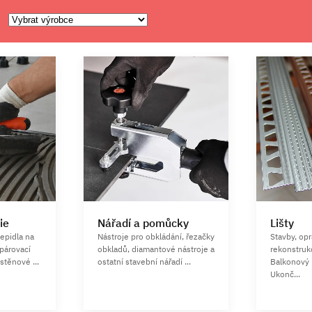
ie
Nářadí a pomůcky
Lišty
lepidla na
Nástroje pro obkládání, řezačky
Stavby, op
spárovací
obkladů, diamantové nástroje a
rekonstruk
stěnové ...
ostatní stavební nářadí ...
Balkonový 
Ukonč...