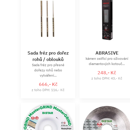
Sada fréz pro dořez
ABRASIVE
rohů / oblouků
kámen ostřící pro oživování
diamantových kotouč...
Sada fréz pro přesné
dořezy rohů nebo
248,- Kč
vytváření...
z toho DPH: 43,- Kč
666,- Kč
z toho DPH: 116,- Kč