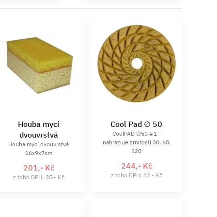
Houba mycí
Cool Pad ∅ 50
dvouvrstvá
CoolPAD ∅50 #1 -
nahrazuje zrnitosti 30, 60,
Houba mycí dvouvrstvá
120
16x9x7cm
244,- Kč
201,- Kč
z toho DPH: 42,- Kč
z toho DPH: 35,- Kč