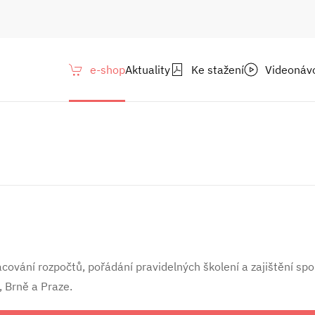
e-shop
Aktuality
Ke stažení
Videonáv
ování rozpočtů, pořádání pravidelných školení a zajištění spol
 Brně a Praze.