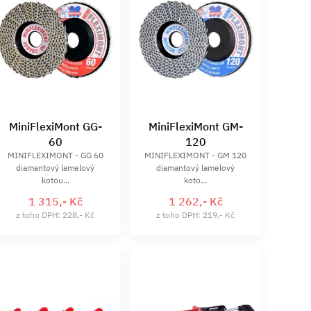
MiniFlexiMont GG-
MiniFlexiMont GM-
60
120
MINIFLEXIMONT - GG 60
MINIFLEXIMONT - GM 120
diamantový lamelový
diamantový lamelový
kotou...
koto...
1 315,- Kč
1 262,- Kč
z toho DPH: 228,- Kč
z toho DPH: 219,- Kč