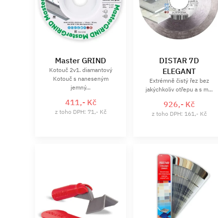
Master GRIND
DISTAR 7D
Kotouč 2v1. diamantový
ELEGANT
Kotouč s naneseným
Extrémně čistý řez bez
jemný...
jakýchkoliv otřepu a s m...
411,- Kč
926,- Kč
z toho DPH: 71,- Kč
z toho DPH: 161,- Kč