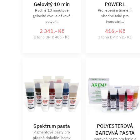
Gelovitý 10 min
POWER L
Rychlé 10 minutové
Pro lepení a tmelení,
gelovité dvousložkové
vhodné také pro
polyur...
tvarování...
2 341,- Kč
416,- Kč
z toho DPH: 406,- Kč
z toho DPH: 72,- Kč
Spektrum pasta
POLYESTEROVÁ
Pigmentové pasty pro
BAREVNÁ PASTA
přesné doladění barev
Barevná pasta pro lepidla