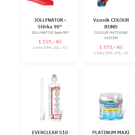
JOLLYNATOR -
Vzorník COLOUR
Stěrka 90°
BOND
JOLLYNATOR Sada 90°
COLOUR MATCHING
SYSTEM
1 157,- Kč
1 573,- Kč
z toho DPH: 201,- Kč
z toho DPH: 273,- Kč
EVERCLEAR 510
PLATINUM MAXI