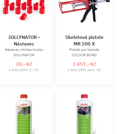
JOLLYNATOR -
Skeletová pistole
Nástavec
MR 200 X
Nástavec míchací trysky
Pistole pro kartuše
JOLLYNATOR
COLOUR BOND
30,- Kč
3 857,- Kč
z toho DPH: 5,- Kč
z toho DPH: 669,- Kč