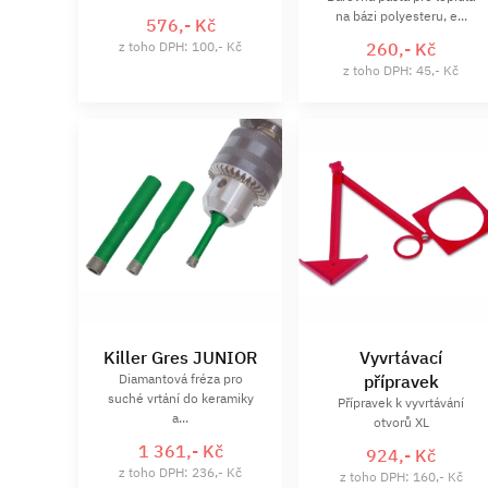
na bázi polyesteru, e...
576,- Kč
z toho DPH: 100,- Kč
260,- Kč
z toho DPH: 45,- Kč
Killer Gres JUNIOR
Vyvrtávací
Diamantová fréza pro
přípravek
suché vrtání do keramiky
Přípravek k vyvrtávání
a...
otvorů XL
1 361,- Kč
924,- Kč
z toho DPH: 236,- Kč
z toho DPH: 160,- Kč