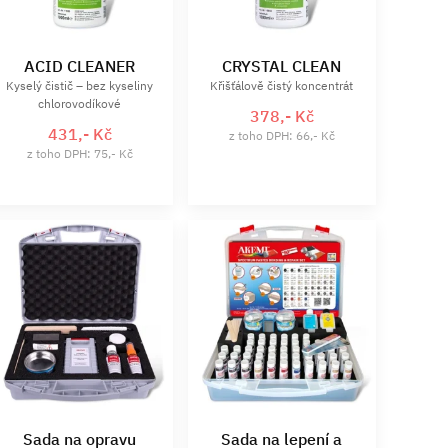
ACID CLEANER
CRYSTAL CLEAN
Kyselý čistič – bez kyseliny
Křišťálově čistý koncentrát
chlorovodíkové
378,- Kč
431,- Kč
z toho DPH: 66,- Kč
z toho DPH: 75,- Kč
Sada na opravu
Sada na lepení a