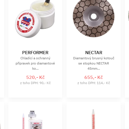
PERFORMER
NECTAR
Chladící a ochranný
Diamantový brusný kotouč
přípravek pro diamantové
se stopkou NECTAR
ko...
45mm...
520,- Kč
655,- Kč
z toho DPH: 90,- Kč
z toho DPH: 114,- Kč