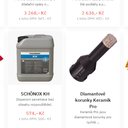
dilatační spáry n...
lité podlahy a ji...
3 268,- Kč
2 636,- Kč
z toho DPH: 567,- Kč
z toho DPH: 457,- Kč
SCHÖNOX KH
Diamantové
Disperzní penetrace bez
korunky Keramik
obsahu rozpouštědel.
Pro
Keramik Pro jsou
574,- Kč
diamantové korunky pro
z toho DPH: 100,- Kč
rychlé ...