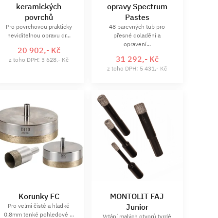
keramických
opravy Spectrum
povrchů
Pastes
Pro povrchovou prakticky
48 barevných tub pro
neviditelnou opravu dr...
přesné doladění a
opravení...
20 902,- Kč
31 292,- Kč
z toho DPH: 3 628,- Kč
z toho DPH: 5 431,- Kč
Korunky FC
MONTOLIT FAJ
Pro velmi čisté a hladké
Junior
0,8mm tenké pohledové ...
Vrtání malých otvorů tvrdé