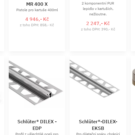
MR 400 X
2 komponentní PUR
lepidlo v kartuších,
Pistole pro kartuše 400ml
nežloutne.
4 946,- Kč
2 247,- Kč
z toho DPH: 858,- Kč
z toho DPH: 390,- Kč
Schlüter® DILEX -
Schlüter®-DILEX-
EDP
EKSB
Profil z ušlechtilé oceli pro
Pro dilatační spáry, chránící