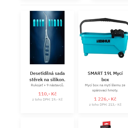
SMART 19L Mycí
Desetidílná sada
box
stěrek na silikon.
Mycí box na mytí šlemu ze
Rukojeť + 9 nástavců.
spárovací hmoty.
110,- Kč
1 226,- Kč
z toho DPH: 19,- Kč
z toho DPH: 213,- Kč