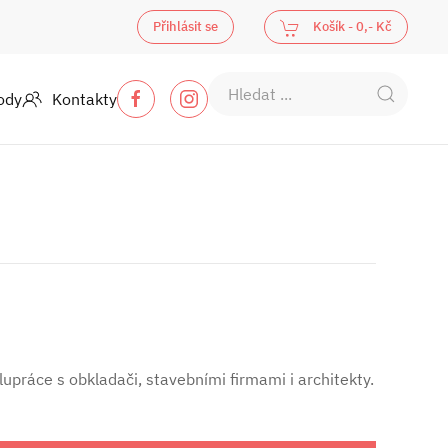
Přihlásit se
Košík -
0,- Kč
ody
Kontakty
upráce s obkladači, stavebními firmami i architekty.