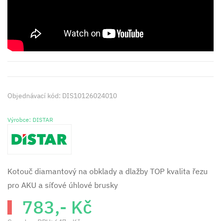
Objednávací kód: DIS10126024010
Výrobce: DISTAR
Kotouč diamantový na obklady a dlažby TOP kvalita řezu
pro AKU a síťové úhlové brusky
783,- Kč