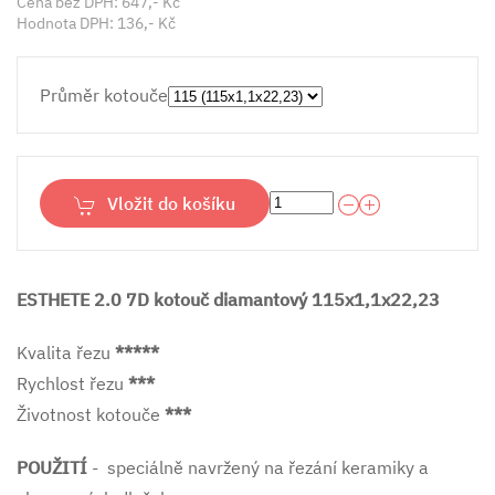
Cena bez DPH:
647,- Kč
Hodnota DPH:
136,- Kč
Průměr kotouče
Vložit do košíku
ESTHETE 2.0 7D kotouč diamantový 115x1,1x22,23
Kvalita řezu
*****
Rychlost řezu
***
Životnost kotouče
***
POUŽITÍ
- speciálně navržený na řezání keramiky a