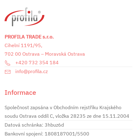
PROFILA TRADE s.r.o.
Cihelní 1191/95,
702 00 Ostrava – Moravská Ostrava
+420 732 354 184
info@profila.cz
Informace
Společnost zapsána v Obchodním rejstříku Krajského
soudu Ostrava oddíl C, vložka 28235 ze dne 15.11.2004
Datová schránka: 3hbuz6d
Bankovní spojení: 1808187001/5500