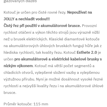
glazovaných dlažeb
Kotouč je určen pro čisté rovné řezy.
Nepoužívat na
JOLLY a nechladit vodou!!!
Čistý řez při použití v akumulátorové brusce.
Provozní
rychlost otáčení a výkon těchto strojů jsou výrazně nižší
než u brusek elektrických. Klasické diamantové kotouče
na akumulátorových úhlových bruskách fungují hůře jak z
hlediska rychlosti, tak kvality řezu. Kotouč
Esthete 2.0
je
určen
pro akumulátorové a elektrické kabelové brusky s
nízkým výkonem
. Kotouč má větší počet segmentů a
chladicích otvorů, vylepšené složení vazby a vylepšenou
výztužnou přírubu. Nyní je možné dosáhnout vysoké řezné
rychlosti a nejvyšší kvality řezu i na akumulátorové úhlové
brusce.
Průměr kotouče: 115 mm