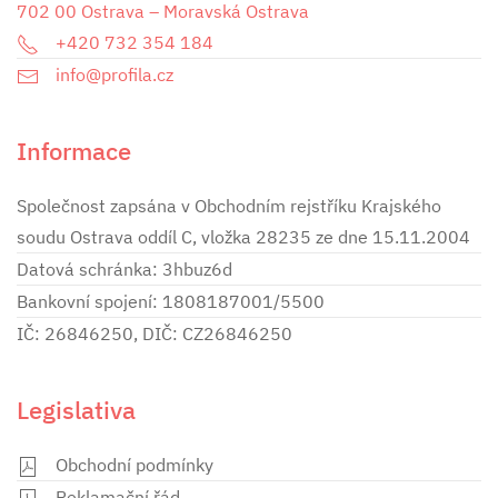
702 00 Ostrava – Moravská Ostrava
+420 732 354 184
info@profila.cz
Informace
Společnost zapsána v Obchodním rejstříku Krajského
soudu Ostrava oddíl C, vložka 28235 ze dne 15.11.2004
Datová schránka: 3hbuz6d
Bankovní spojení: 1808187001/5500
IČ: 26846250, DIČ: CZ26846250
Legislativa
Obchodní podmínky
Reklamační řád