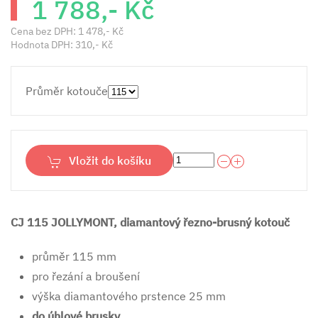
1 788,- Kč
Cena bez DPH:
1 478,- Kč
Hodnota DPH:
310,- Kč
Průměr kotouče
Vložit do košíku
CJ 115 JOLLYMONT, diamantový řezno-brusný kotouč
průměr 115 mm
pro řezání a broušení
výška diamantového prstence 25 mm
do úhlové brusky