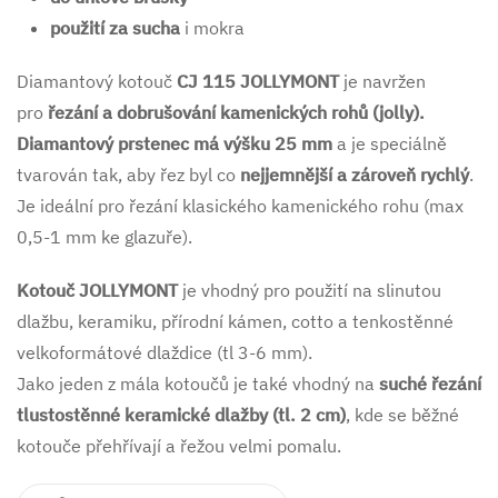
použití za sucha
i mokra
Diamantový kotouč
CJ 115 JOLLYMONT
je navržen
pro
řezání a dobrušování kamenických rohů (jolly).
Diamantový prstenec má výšku 25 mm
a je speciálně
tvarován tak, aby řez byl co
nejjemnější a zároveň rychlý
.
Je ideální pro řezání klasického kamenického rohu (max
0,5-1 mm ke glazuře).
Kotouč JOLLYMONT
je vhodný pro použití na slinutou
dlažbu, keramiku, přírodní kámen, cotto a tenkostěnné
velkoformátové dlaždice (tl 3-6 mm).
Jako jeden z mála kotoučů je také vhodný na
suché řezání
tlustostěnné keramické dlažby (tl. 2 cm)
, kde se běžné
kotouče přehřívají a řežou velmi pomalu.