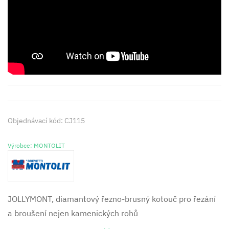
Objednávací kód: CJ115
Výrobce: MONTOLIT
JOLLYMONT, diamantový řezno-brusný kotouč pro řezání
a broušení nejen kamenických rohů