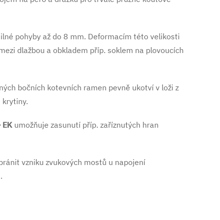
ilné pohyby až do 8 mm. Deformacím této velikosti
mezi dlažbou a obkladem příp. soklem na plovoucích
aných bočních kotevních ramen pevně ukotví v loži z
 krytiny.
- EK
umožňuje zasunutí příp. zaříznutých hran
ránit vzniku zvukových mostů u napojení
.