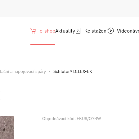
e-shop
Aktuality
Ke stažení
Videonáv
atační a napojovací spáry
Schlüter® DILEX-EK
K
Objednávací kód: EKU8/O7BW