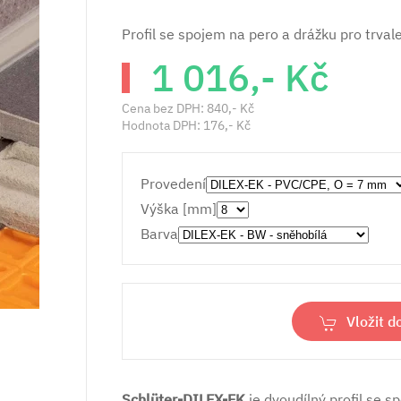
Profil se spojem na pero a drážku pro trva
1 016,- Kč
Cena bez DPH:
840,- Kč
Hodnota DPH:
176,- Kč
Provedení
Výška [mm]
Barva
Vložit d
Schlüter-DILEX-EK
je dvoudílný profil se s