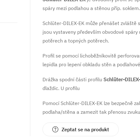
spáry mezi podlahou a stěnou příp. soklem.
Schlüter-DILEX-EK může přenášet zvláště s
jsou vystaveny především obvodové spáry 
potěrech a topných potěrech.
Profil se pomocí lichoběžníkovitě perforov
lepidla pro lepení obkladu stěn a podlahové
Drážka spodní části profilu
Schlüter-DILEX
dlaždic. U profilu
Pomocí Schlüter-DILEX-EK lze bezpečně zab
podlaha/stěna a zamezit tak přenosu zvuku
Zeptat se na produkt