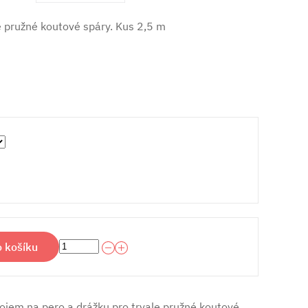
le pružné koutové spáry. Kus 2,5 m
o košíku
pojem na pero a drážku pro trvale pružné koutové