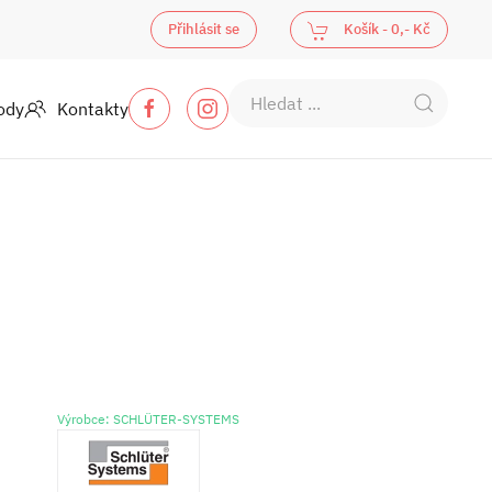
Přihlásit se
Košík -
0,- Kč
ody
Kontakty
Výrobce: SCHLÜTER-SYSTEMS