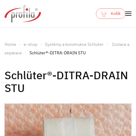
Košík
Skip to main content
Home
e-shop
Systémy a konstrukce Schlüter
Izolace a
separace
Schlüter®-DITRA-DRAIN STU
Schlüter®-DITRA-DRAIN
STU