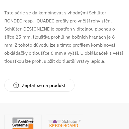
Tato série se dá kombinovat s vhodnými Schlüter-
RONDEC resp. -QUADEC proﬁly pro vnější rohy stěn.
Schlüter-DESIGNLINE je opatřen viditelnou plochou o
šířce 25 mm, tloušťka profilů na bočních hranách je 6
mm. Z tohoto důvodu lze s tímto profilem kombinovat
obkládačky o tloušťce 6 mm a vyšší. U obkládaček s větší
tloušťkou lze profil uložit do tlustší vrstvy lepidla.
Zeptat se na produkt