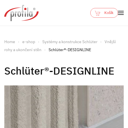
Košík
Skip to main content
Home
e-shop
Systémy a konstrukce Schlüter
Vnější
rohy a ukončení stěn
Schlüter®-DESIGNLINE
Schlüter®-DESIGNLINE