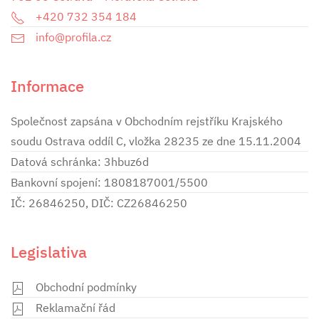
+420 732 354 184
info@profila.cz
Informace
Společnost zapsána v Obchodním rejstříku Krajského
soudu Ostrava oddíl C, vložka 28235 ze dne 15.11.2004
Datová schránka: 3hbuz6d
Bankovní spojení: 1808187001/5500
IČ: 26846250, DIČ: CZ26846250
Legislativa
Obchodní podmínky
Reklamační řád