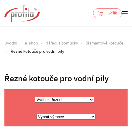
Košík
Skip to main content
Úvodní
e-shop
Nářadí a pomůcky
Diamantové kotouče
Řezné kotouče pro vodní pily
Řezné kotouče pro vodní pily