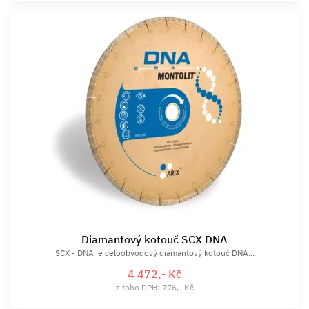
Diamantový kotouč SCX DNA
SCX - DNA je celoobvodový diamantový kotouč DNA...
4 472,- Kč
z toho DPH: 776,- Kč