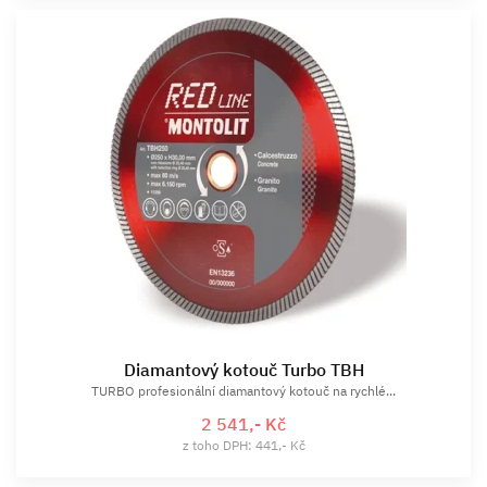
Diamantový kotouč Turbo TBH
TURBO profesionální diamantový kotouč na rychlé...
2 541,- Kč
z toho DPH: 441,- Kč