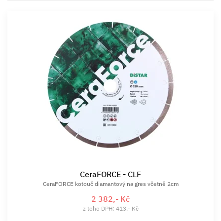
CeraFORCE - CLF
CeraFORCE kotouč diamantový na gres včetně 2cm
2 382,- Kč
z toho DPH: 413,- Kč