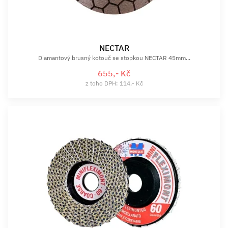
NECTAR
Diamantový brusný kotouč se stopkou NECTAR 45mm...
655,- Kč
z toho DPH: 114,- Kč