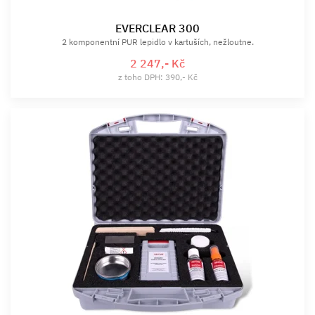
EVERCLEAR 300
2 komponentní PUR lepidlo v kartuších, nežloutne.
2 247,- Kč
z toho DPH: 390,- Kč