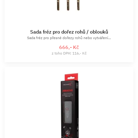
Sada fréz pro dořez rohů / oblouků
Sada fréz pro přesné dořezy rohů nebo vytváření...
666,- Kč
z toho DPH: 116,- Kč