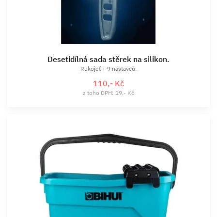
Desetidílná sada stěrek na silikon.
Rukojeť + 9 nástavců.
110,- Kč
z toho DPH: 19,- Kč