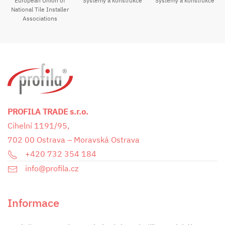
Systémy a konstrukce
European Union of
Systémy a konstrukce
National Tile Installer
Associations
PROFILA TRADE s.r.o.
Cihelní 1191/95,
702 00 Ostrava – Moravská Ostrava
+420 732 354 184
info@profila.cz
Informace